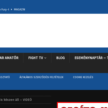
n Fury-t
MAGAZIN
Wladimir Klitschko-t
KÜLFÖLD
ákat
KÜLFÖLD
ette be visszavonulását
KÜLFÖLD
t és barátait.
TOVÁBBI HÍREK, ÉRDEKESSÉGEK
AR AMATŐR
FIGHT TV
BLOG
ESEMÉNYNAPTÁR – 
KOZTATÓ
ÁLTALÁNOS SZERZŐDÉSI FELTÉTELEK
COOKIE KEZELÉS
is készen áll – VIDEÓ