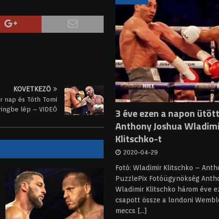
KÖVETKEZŐ
r nap és Tóth Tomi
ringbe lép – VIDEÓ
3 éve ezen a napon ütött
Anthony Joshua Wladim
Klitschko-t
2020-04-29
Fotó: Wladimir Klitschko – Ant
PuzzlePix Fotóügynökség Anth
Wladimir Klitschko három éve 
csapott össze a londoni Wembl
meccs
[...]