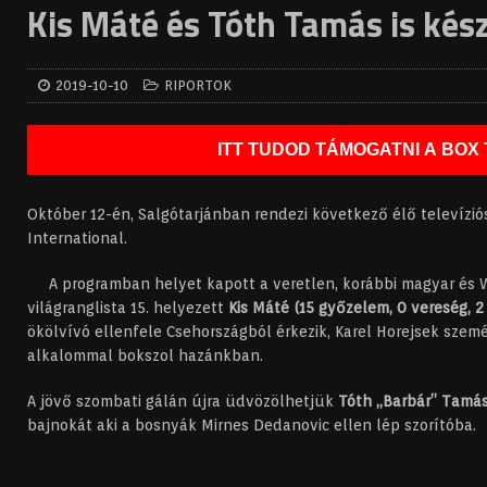
Kis Máté és Tóth Tamás is kés
2019-10-10
RIPORTOK
ITT TUDOD TÁMOGATNI A BOX 
Október 12-én, Salgótarjánban rendezi következő élő televízió
International.
A programban helyet kapott a veretlen, korábbi magyar és 
világranglista 15. helyezett
Kis Máté (15 győzelem, 0 vereség, 2
ökölvívó ellenfele Csehországból érkezik, Karel Horejsek szem
alkalommal bokszol hazánkban.
A jövő szombati gálán újra üdvözölhetjük
Tóth „Barbár” Tamá
bajnokát aki a bosnyák Mirnes Dedanovic ellen lép szorítóba.