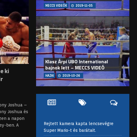
MECCS VIDEÓK
2019-11-05
Klasz Árpi UBO International
bajnok lett – MECCS VIDEÓ
e ki
HAZAI
2019-10-26
ir
hony Joshua –
ony Joshua és
ezen a napon
Rejtett kamera kapta lencsevégre
ey-ben. A
Super Mario-t és barátait.