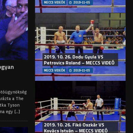
MECCS VIDEÓK
2019-11-05
2019. 10. 26. Dodu Gyula VS
Petrovics Roland – MECCS VIDEÓ
ogyan
MECCS VIDEÓK
2019-11-05
Fotóügynökség
rázta a The
itka Tyson
lna egy
[...]
2019. 10. 26. Fikó Oszkár VS
Kovács István – MECCS VIDEÓ