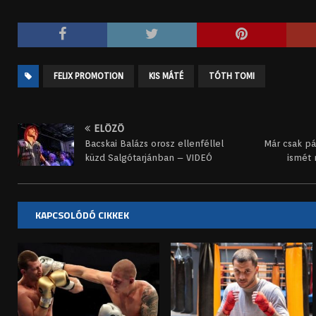
FELIX PROMOTION
KIS MÁTÉ
TÓTH TOMI
ELŐZŐ
Bacskai Balázs orosz ellenféllel
Már csak pá
küzd Salgótarjánban – VIDEÓ
ismét 
KAPCSOLÓDÓ CIKKEK