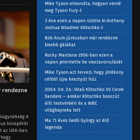
Mike Tyson elmondta, hogyan verné
meg Tyson Fury-t
3 éve ezen a napon ütötte ki Anthony
Joshua Wladimir Klitschko-t
Bob Arum júniusban már rendezne
kisebb gálákat
Rocky Marciano 1956-ban ezen a
napon jelentette be visszavonulását
Mike Tyson azt tervezi, hogy jótékony
célból újra kesztyűt húz
r rendezne
2004. 04. 24.: Vitali Klitschko VS Corrie
Sanders – amikor Klitschko bosszút
állt testvéréért és a WBC
világbajnoka lett
tóügynökség A
Ma 71 éves Gedó György az élő
ius közepétől
legenda
t az USA-ban,
 hogy