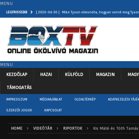
MENU
LEGFRISSEBB
[ 2020-04-30 ]
Mike Tyson elmondta, hogyan verné meg Tyso
[ 2020-04-29 ]
3 éve ezen a napon ütötte ki Anthony Joshua 
[ 2020-04-28 ]
Bob Arum júniusban már rendezne kisebb gál
[ 2020-04-27 ]
Rocky Marciano 1956-ban ezen a napon jelent
[ 2020-05-01 ]
Rejtett kamera kapta lencsevégre Super Mario-
MENU
KEZDŐLAP
HAZAI
KÜLFÖLD
MAGAZIN
MAGY
TÁMOGATÁS
IMPRESSZUM
MÉDIAAJÁNLAT
OLDALTÉRKÉP
ADATKEZELÉSI TÁJÉ
SZERZŐI JOGOK
KAPCSOLAT
HOME
VIDEÓTÁR
RIPORTOK
Kis Máté és Tóth Tamás 