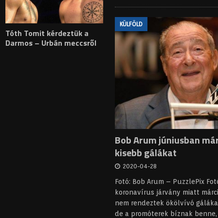
KÜLFÖLD
Tóth Tomit kérdeztük a
Darmos – Urbán meccsről
Bob Arum júniusban má
kisebb gálákat
2020-04-28
Fotó: Bob Arum – PuzzlePix Fo
koronavírus járvány miatt márc
nem rendeztek ökölvívó gáláka
de a promóterek bíznak benne,