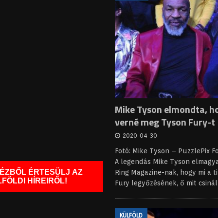
Mike Tyson elmondta, h
verné meg Tyson Fury-t
2020-04-30
Fotó: Mike Tyson – PuzzlePix 
A legendás Mike Tyson elmagya
KÉZBŐL ÉRTESÜLJ AZ
Ring Magazine-nak, hogy mi a t
FÖLDI HÍREIRŐL!
Fury legyőzésének, ő mit csiná
KÜLFÖLD