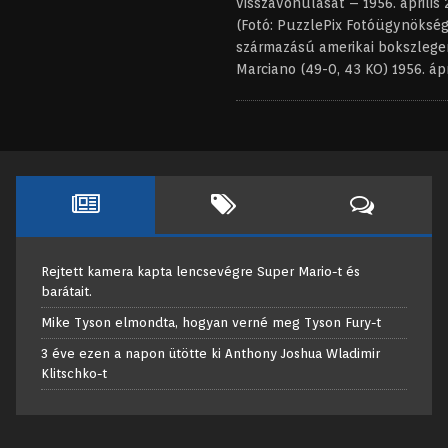
visszavonulását – 1956. április
(Fotó: PuzzlePix Fotóügynökség
származású amerikai bokszleg
Marciano (49-0, 43 KO) 1956. áp
Rejtett kamera kapta lencsevégre Super Mario-t és
barátait.
Mike Tyson elmondta, hogyan verné meg Tyson Fury-t
3 éve ezen a napon ütötte ki Anthony Joshua Wladimir
Klitschko-t