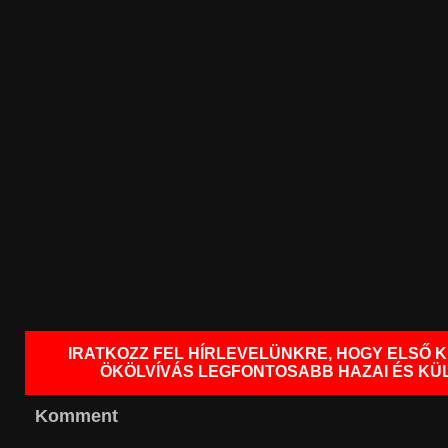
IRATKOZZ FEL HÍRLEVELÜNKRE, HOGY ELSŐ 
ÖKÖLVÍVÁS LEGFONTOSABB HAZAI ÉS KÜL
Komment