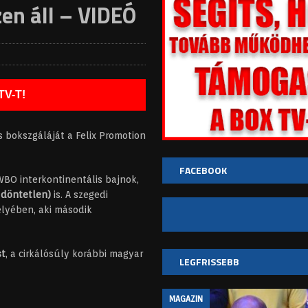
zen áll – VIDEÓ
TV-T!
s bokszgáláját a Felix Promotion
FACEBOOK
WBO interkontinentális bajnok,
 döntetlen)
is. A szegedi
élyében, aki második
st
, a cirkálósúly korábbi magyar
LEGFRISSEBB
MAGAZIN