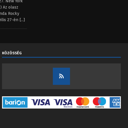
 27. New York
) Az olasz
enda Rocky
rilis 27-én
[...]
KÖZÖSSÉG