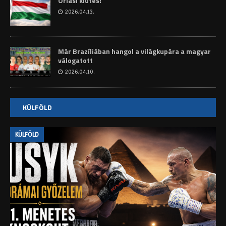
Óriási kiütés!
2026.04.13.
Már Brazíliában hangol a világkupára a magyar
válogatott
2026.04.10.
KÜLFÖLD
KÜLFÖLD