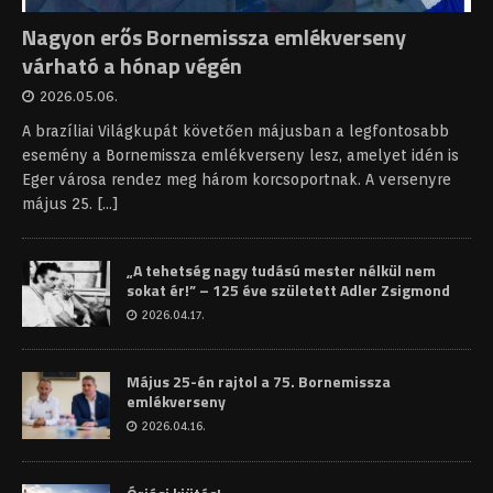
Nagyon erős Bornemissza emlékverseny
várható a hónap végén
2026.05.06.
A brazíliai Világkupát követően májusban a legfontosabb
esemény a Bornemissza emlékverseny lesz, amelyet idén is
Eger városa rendez meg három korcsoportnak. A versenyre
május 25.
[…]
„A tehetség nagy tudású mester nélkül nem
sokat ér!” – 125 éve született Adler Zsigmond
2026.04.17.
Május 25-én rajtol a 75. Bornemissza
emlékverseny
2026.04.16.