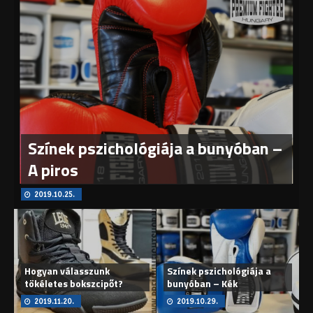
Színek pszichológiája a bunyóban –
A piros
2019.10.25.
Hogyan válasszunk
Színek pszichológiája a
tökéletes bokszcipőt?
bunyóban – Kék
2019.11.20.
2019.10.29.