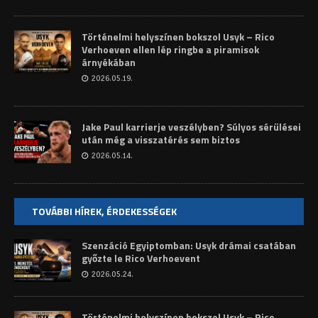
Történelmi helyszínen bokszol Usyk – Rico
Verhoeven ellen lép ringbe a piramisok
árnyékában
2026.05.19.
Jake Paul karrierje veszélyben? Súlyos sérülései
után még a visszatérés sem biztos
2026.05.14.
TOVÁBBI HÍREK, ÉRDEKESSÉGEK
Szenzáció Egyiptomban: Usyk drámai csatában
győzte le Rico Verhoevent
2026.05.24.
Történelmi helyszínen bokszol Usyk – Rico