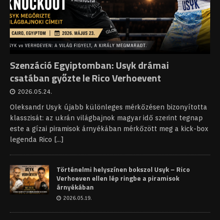
Szenzáció Egyiptomban: Usyk drámai
csatában győzte le Rico Verhoevent
2026.05.24.
Oleksandr Usyk újabb különleges mérkőzésen bizonyította
klasszisát: az ukrán világbajnok magyar idő szerint tegnap
este a gízai piramisok árnyékában mérkőzött meg a kick-box
legenda Rico
[…]
Történelmi helyszínen bokszol Usyk – Rico
Verhoeven ellen lép ringbe a piramisok
árnyékában
2026.05.19.