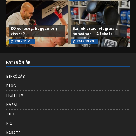
KO vereség, hogyan térj
Színek pszichológiája a
vissza?
bunyóban – A fekete
2019.11.21.
2019.10.30.
KATEGÓRIÁK
BIRKÓZÁS
BLOG
FIGHT TV
HAZAI
JUDO
K-1
KARATE