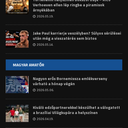
Verhoeven ellen lép ringbe a piramisok
árnyékában
2026.05.19.
Jake Paul karrierje veszélyben? Súlyos sérülései
után még a visszatérés sem biztos
2026.05.14.
MAGYAR AMATŐR
Nagyon erős Bornemissza emlékverseny
várható a hónap végén
2026.05.06.
Kiváló edzőpartnerekkel készülhet a válogatott
a brazíliai Világkupára a helyszínen
2026.04.19.