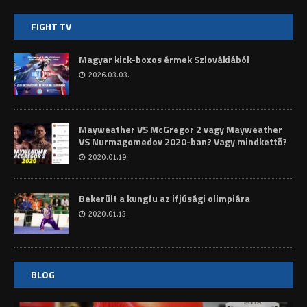
FIGHT TV
Magyar kick-boxos érmek Szlovákiából
2026.03.03.
Mayweather VS McGregor 2 vagy Mayweather
VS Nurmagomedov 2020-ban? Vagy mindkettő?
2020.01.19.
Bekerült a kungfu az ifjúsági olimpiára
2020.01.13.
BLOG