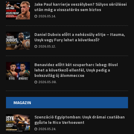
Jake Paul karrierje veszélyben? Súlyos sérülései
után még a visszatérés sem biztos
2026.05.14.
Daniel Dubois előtt a nehézsúly elitje – Itauma,
Usyk vagy Fury lehet a következő?
2026.05.12.
Benavidez előtt két szuperharc lebeg: Bivol
lehet a következő ellenfél, Usyk pedig a
bokszvilág új álommeccse
2026.05.08.
MAGAZIN
Szenzáció Egyiptomban: Usyk drámai csatában
győzte le Rico Verhoevent
2026.05.24.