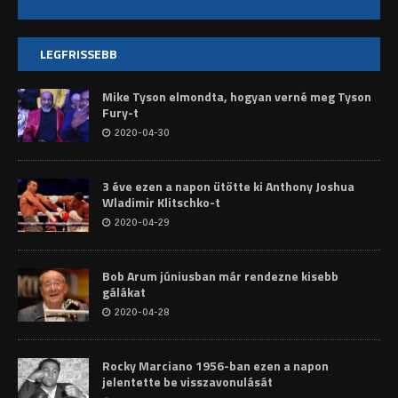
LEGFRISSEBB
Mike Tyson elmondta, hogyan verné meg Tyson
Fury-t
2020-04-30
3 éve ezen a napon ütötte ki Anthony Joshua
Wladimir Klitschko-t
2020-04-29
Bob Arum júniusban már rendezne kisebb
gálákat
2020-04-28
Rocky Marciano 1956-ban ezen a napon
jelentette be visszavonulását