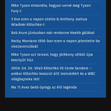
Mike Tyson elmondta, hogyan verné meg Tyson
Fury-t
3 éve ezen a napon ütötte ki Anthony Joshua
Wladimir Klitschko-t
Bob Arum júniusban már rendezne kisebb gálákat
Rocky Marciano 1956-ban ezen a napon jelentette be
visszavonulását
Mike Tyson azt tervezi, hogy jótékony célból újra
kesztyűt húz
2004. 04. 24.: Vitali Klitschko VS Corrie Sanders –
amikor Klitschko bosszút állt testvéréért és a WBC
világbajnoka lett
Ma 71 éves Gedó György az élő legenda