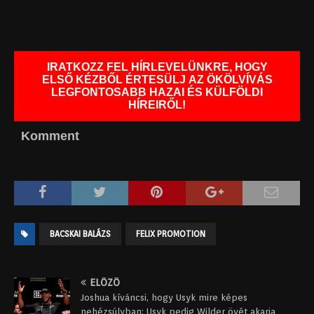
IRATKOZZ FEL HÍRLEVELÜNKRE, HOGY
ELSŐ KÉZBŐL ÉRTESÜLJ AZ ÖKÖLVÍVÁS
LEGFONTOSABB HAZAI ÉS KÜLFÖLDI
HÍREIRŐL!
Komment
BACSKAI BALÁZS
FELIX PROMOTION
ELŐZŐ
Joshua kíváncsi, hogy Usyk mire képes
nehézsúlyban; Usyk pedig Wilder övét akarja