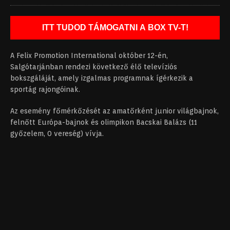
ITT TUDOD TÁMOGATNI A BOX TV-T!
A Felix Promotion International október 12-én,
Salgótarjánban rendezi következő élő televíziós
bokszgáláját, amely izgalmas programnak ígérkezik a
sportág rajongóinak.
Az esemény főmérkőzését az amatőrként junior világbajnok,
felnőtt Európa-bajnok és olimpikon Bacskai Balázs (11
győzelem, 0 vereség) vívja.