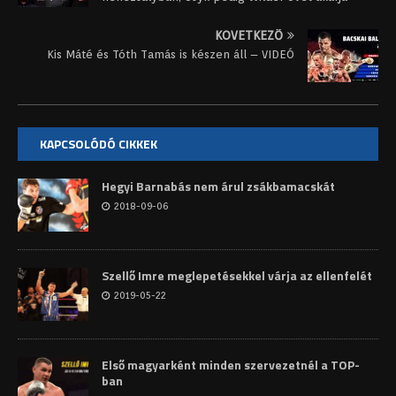
KÖVETKEZŐ
Kis Máté és Tóth Tamás is készen áll – VIDEÓ
KAPCSOLÓDÓ CIKKEK
Hegyi Barnabás nem árul zsákbamacskát
2018-09-06
Szellő Imre meglepetésekkel várja az ellenfelét
2019-05-22
Első magyarként minden szervezetnél a TOP-
ban