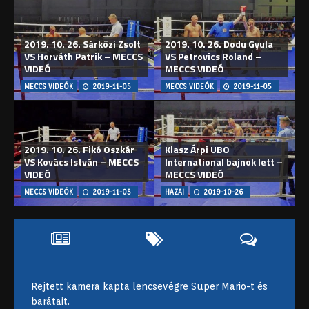
2019. 10. 26. Sárközi Zsolt
2019. 10. 26. Dodu Gyula
VS Horváth Patrik – MECCS
VS Petrovics Roland –
VIDEÓ
MECCS VIDEÓ
MECCS VIDEÓK
2019-11-05
MECCS VIDEÓK
2019-11-05
2019. 10. 26. Fikó Oszkár
Klasz Árpi UBO
VS Kovács István – MECCS
International bajnok lett –
VIDEÓ
MECCS VIDEÓ
MECCS VIDEÓK
2019-11-05
HAZAI
2019-10-26
Rejtett kamera kapta lencsevégre Super Mario-t és
barátait.