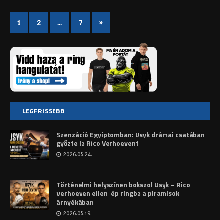
1
2
…
7
»
LEGFRISSEBB
Szenzáció Egyiptomban: Usyk drámai csatában
győzte le Rico Verhoevent
2026.05.24.
Történelmi helyszínen bokszol Usyk – Rico
Verhoeven ellen lép ringbe a piramisok
árnyékában
2026.05.19.