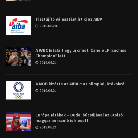
Tisztújító választást írt ki az AIBA
2019.06.28.
A WBC kitalált egy új címet, Canelo „Franchise
Champion” lett
2019.06.27.
A NOB kizárta az AIBA-t az olimpiai játékokról
2019.06.27.
Európa Játékok – Budai búcsújával az utolsó
magyar bokszoló is kiesett
2019.06.27.