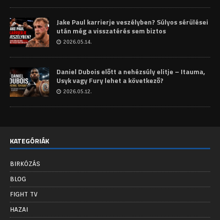
Jake Paul karrierje veszélyben? Súlyos sérülései
után még a visszatérés sem biztos
2026.05.14.
Daniel Dubois előtt a nehézsúly elitje – Itauma,
Usyk vagy Fury lehet a következő?
2026.05.12.
KATEGÓRIÁK
BIRKÓZÁS
BLOG
FIGHT TV
HAZAI