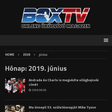
HOME
2019
június
Hónap:
2019. június
Andrade és Charlo is megvédte világbajnoki
címét
2019.06.30.
Ma ünnepli 53. születésnapját Mike Tyson