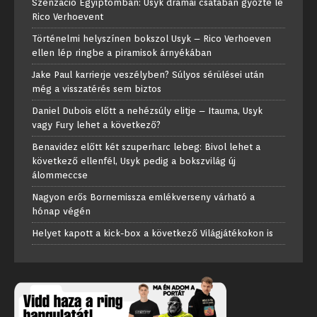
Szenzáció Egyiptomban: Usyk drámai csatában győzte le
Rico Verhoevent
Történelmi helyszínen bokszol Usyk – Rico Verhoeven
ellen lép ringbe a piramisok árnyékában
Jake Paul karrierje veszélyben? Súlyos sérülései után
még a visszatérés sem biztos
Daniel Dubois előtt a nehézsúly elitje – Itauma, Usyk
vagy Fury lehet a következő?
Benavidez előtt két szuperharc lebeg: Bivol lehet a
következő ellenfél, Usyk pedig a bokszvilág új
álommeccse
Nagyon erős Bornemissza emlékverseny várható a
hónap végén
Helyet kapott a kick-box a következő Világjátékokon is