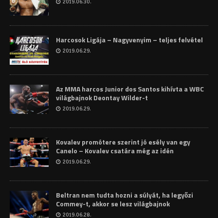
2019.06.30.
Harcosok Ligája – Nagyvenyim – teljes felvétel
2019.06.29.
Az MMA harcos Junior dos Santos kihívta a WBC
világbajnok Deontay Wilder-t
2019.06.29.
Kovalev promótere szerint jó esély van egy
Canelo – Kovalev csatára még az idén
2019.06.29.
Beltran nem tudta hozni a súlyát, ha legyőzi
Commey-t, akkor se lesz világbajnok
2019.06.28.