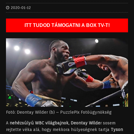
2020-01-12
ITT TUDOD TÁMOGATNI A BOX TV-T!
Fotó: Deontay Wilder (b) – PuzzlePix Fotóügynökség
A
nehézsúlyú WBC világbajnok, Deontay Wilde
r sosem
rejtette véka alá, hogy mekkora hülyeségnek tartja
Tyson