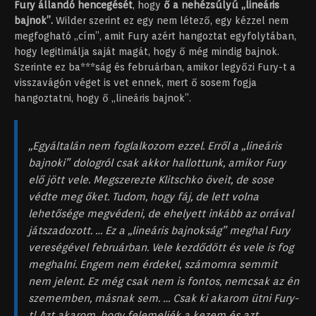
Fury állandó hencegését
, hogy
ő a nehézsúlyú „lineáris
bajnok”.
Wilder szerint ez egy nem létező, egy kézzel nem
megfogható „cím”, amit Fury azért hangoztat egyfolytában,
hogy legitimálja saját magát, hogy ő még mindig bajnok.
Szerinte ez ba***ság és februárban, amikor legyőzi Fury-t a
visszavágón véget is vet ennek, mert ő sosem fogja
hangoztatni, hogy ő „lineáris bajnok”.
„Egyáltalán nem foglalkozom ezzel. Erről a „lineáris
bajnoki” dologról csak akkor hallottunk, amikor Fury
elő jött vele. Megszerezte Klitschko öveit, de sose
védte meg őket. Tudom, hogy fáj, de lett volna
lehetősége megvédeni, de ehelyett inkább az orrával
játszadozott. … Ez a „lineáris bajnokság” meghal Fury
vereségével februárban. Vele kezdődött és vele is fog
meghalni. Engem nem érdekel, számomra semmit
nem jelent. Ez még csak nem is fontos, nemcsak az én
szememben, másnak sem. … Csak ki akarom ütni Fury-
t! Azt akarom, hogy felemeljék a kezem és azt