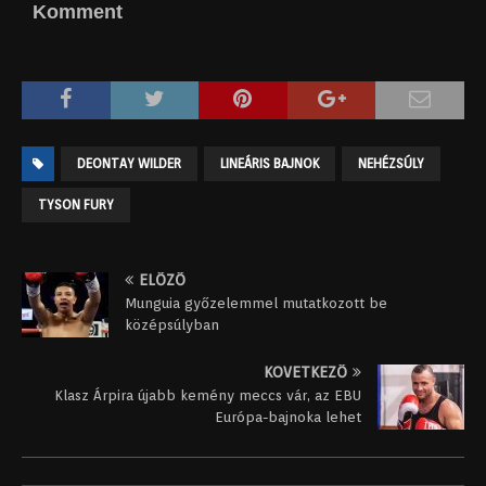
Komment
DEONTAY WILDER
LINEÁRIS BAJNOK
NEHÉZSÚLY
TYSON FURY
ELŐZŐ
Munguia győzelemmel mutatkozott be
középsúlyban
KÖVETKEZŐ
Klasz Árpira újabb kemény meccs vár, az EBU
Európa-bajnoka lehet