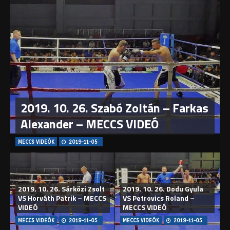
2019. 10. 26. Szabó Zoltán – Farkas
Alexander – MECCS VIDEÓ
MECCS VIDEÓK
2019-11-05
2019. 10. 26. Sárközi Zsolt
2019. 10. 26. Dodu Gyula
VS Horváth Patrik – MECCS
VS Petrovics Roland –
VIDEÓ
MECCS VIDEÓ
MECCS VIDEÓK
2019-11-05
MECCS VIDEÓK
2019-11-05