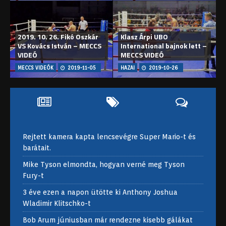
2019. 10. 26. Fikó Oszkár
Klasz Árpi UBO
VS Kovács István – MECCS
International bajnok lett –
VIDEÓ
MECCS VIDEÓ
MECCS VIDEÓK
2019-11-05
HAZAI
2019-10-26
Rejtett kamera kapta lencsevégre Super Mario-t és
barátait.
Mike Tyson elmondta, hogyan verné meg Tyson
Fury-t
3 éve ezen a napon ütötte ki Anthony Joshua
Wladimir Klitschko-t
Bob Arum júniusban már rendezne kisebb gálákat