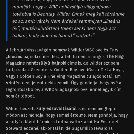
mondják, hogy a WBC nehézsúlyú világbajnoka
továbbra is Deontay Wilder. Ennek meg kell történnie,
ez az, amit várok! Nem érdekel semmilyen „lineáris
öv”, miután kiütöttem tőlem senki nem fogja azt
hallani, hogy „lineáris bajnok” vagyok!”
A februári visszavágón nemcsak Wilder WBC öve és Fury
„lineáris bajnoki címe” lesz a tét, hanem a rangos
The Ring
Magazine nehézsúlyú bajnoki címe
is, de Wilder ezt sem
tartja sokra. Szerinte ez Golden Boy öve (Oscar De La Hoya,
vagyis Golden Boy a The Ring Magazine tulajdonosa), ami
szintén nem jelent neki semmit. Úgy gondolja, hogy övé a
legfontosabb öv, a WBC világbajnoki öve, ennél egyik cím
sem ér többet.
Wilder beszélt
Fury edzőváltásáról
is és nem meglepő
módon azt mondja, hogy semmi értelme. Nem gondolja, hogy
a súlyán kívül bármin is tudna változtatni. Ha Emanuel
Steward edzené, akkor talán, de Sugarhill Steward (a