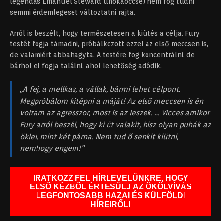
legendás Emanuel Steward unokaöccse) nem fog tudni
semmi érdemlegeset változtatni rajta.
Arról is beszélt, hogy természetesen a kiütés a célja. Fury
testét fogja támadni, próbálkozott ezzel az első meccsen is,
de valamiért abbahagyta. A testére fog koncentrálni, de
bárhol el fogja találni, ahol lehetőség adódik.
„A fej, a mellkas, a vállak, bármi lehet célpont.
Megpróbálom kitépni a máját! Az első meccsen is én
voltam az agresszor, most is az leszek. … Vicces amikor
Fury arról beszél, hogy ki üt valakit, hisz olyan puhák az
öklei, mint két párna. Nem tud ő senkit kiütni,
nemhogy engem!”
IRATKOZZ FEL HÍRLEVELÜNKRE, HOGY
ELSŐ KÉZBŐL ÉRTESÜLJ AZ ÖKÖLVÍVÁS
LEGFONTOSABB HAZAI ÉS KÜLFÖLDI
HÍREIRŐL!