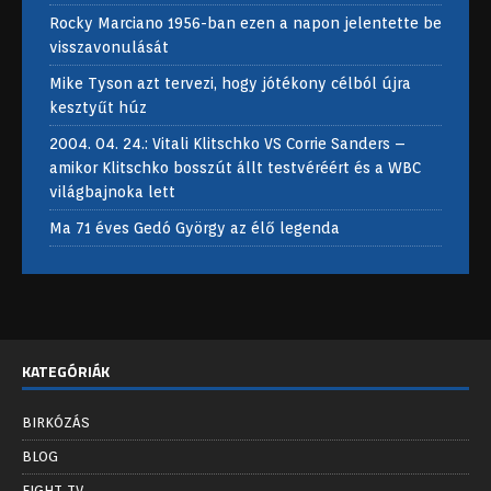
Rocky Marciano 1956-ban ezen a napon jelentette be
visszavonulását
Mike Tyson azt tervezi, hogy jótékony célból újra
kesztyűt húz
2004. 04. 24.: Vitali Klitschko VS Corrie Sanders –
amikor Klitschko bosszút állt testvéréért és a WBC
világbajnoka lett
Ma 71 éves Gedó György az élő legenda
KATEGÓRIÁK
BIRKÓZÁS
BLOG
FIGHT TV