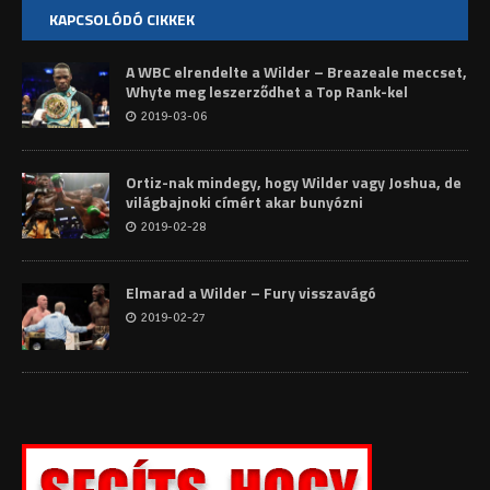
KAPCSOLÓDÓ CIKKEK
A WBC elrendelte a Wilder – Breazeale meccset,
Whyte meg leszerződhet a Top Rank-kel
2019-03-06
Ortiz-nak mindegy, hogy Wilder vagy Joshua, de
világbajnoki címért akar bunyózni
2019-02-28
Elmarad a Wilder – Fury visszavágó
2019-02-27