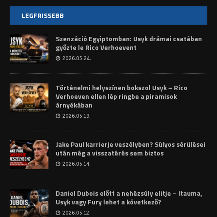
LEGFRISSEBB
Szenzáció Egyiptomban: Usyk drámai csatában
győzte le Rico Verhoevent
2026.05.24.
Történelmi helyszínen bokszol Usyk – Rico
Verhoeven ellen lép ringbe a piramisok
árnyékában
2026.05.19.
Jake Paul karrierje veszélyben? Súlyos sérülései
után még a visszatérés sem biztos
2026.05.14.
Daniel Dubois előtt a nehézsúly elitje – Itauma,
Usyk vagy Fury lehet a következő?
2026.05.12.