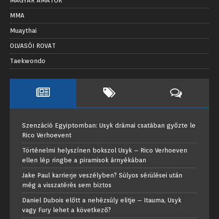
MAGYAR AMATŐR
MMA
Muaythai
OLVASÓI ROVAT
Taekwondo
Szenzáció Egyiptomban: Usyk drámai csatában győzte le
Rico Verhoevent
Történelmi helyszínen bokszol Usyk – Rico Verhoeven
ellen lép ringbe a piramisok árnyékában
Jake Paul karrierje veszélyben? Súlyos sérülései után
még a visszatérés sem biztos
Daniel Dubois előtt a nehézsúly elitje – Itauma, Usyk
vagy Fury lehet a következő?