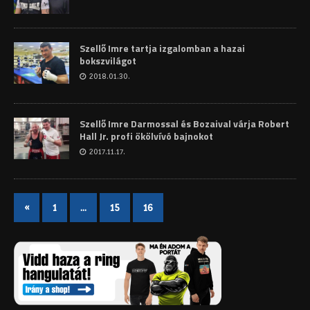
Szellő Imre tartja izgalomban a hazai
bokszvilágot
2018.01.30.
Szellő Imre Darmossal és Bozaival várja Robert
Hall Jr. profi ökölvívó bajnokot
2017.11.17.
«
1
…
15
16