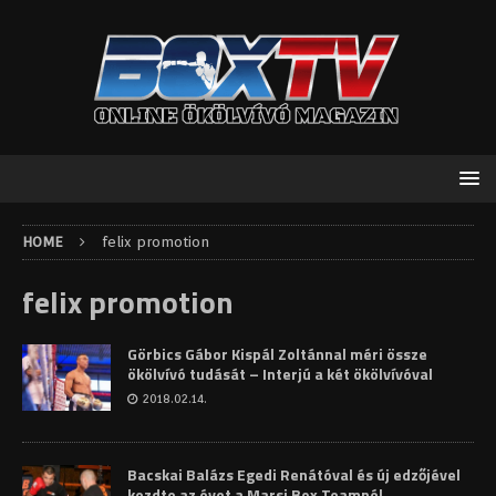
HOME
felix promotion
felix promotion
Görbics Gábor Kispál Zoltánnal méri össze
ökölvívó tudását – Interjú a két ökölvívóval
2018.02.14.
Bacskai Balázs Egedi Renátóval és új edzőjével
kezdte az évet a Marsi Box Teamnél