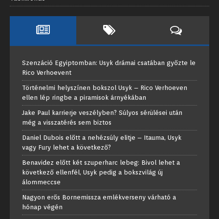
Szenzáció Egyiptomban: Usyk drámai csatában győzte le
Rico Verhoevent
Történelmi helyszínen bokszol Usyk – Rico Verhoeven
ellen lép ringbe a piramisok árnyékában
Jake Paul karrierje veszélyben? Súlyos sérülései után
még a visszatérés sem biztos
Daniel Dubois előtt a nehézsúly elitje – Itauma, Usyk
vagy Fury lehet a következő?
Benavidez előtt két szuperharc lebeg: Bivol lehet a
következő ellenfél, Usyk pedig a bokszvilág új
álommeccse
Nagyon erős Bornemissza emlékverseny várható a
hónap végén