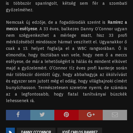
is többször sparringolt, kétség sem fér a szombati
győzelméhez.
Nemcsak új edzője, de a fogadóirodák szerint is
Ramirez a
meccs esélyese
. A 33 éves, balkezes Danny O’Connor ugyan
nem szégyenkezhet a mérlege miatt, hisz 33 profi
mérkőzéséből mindössze hármat veszített el. Ugyanakkor ő
csak a 13. helyet foglalja el a WBC rangsorában. Ő is
elmondta, hogy tisztában van vele, hogy nem ő a meccs
esélyese, de már a lehetőségért is hálás és mindent elkövet
majd a győzelemért. O’Connor tíz éves profi karrierje során
már többször döntött úgy, hogy abbahagyja az ökölvívást
és egyszer sem jutott még el odáig, hogy világbajnoki címért
bunyózhasson. Természetesen szeretne nyerni, de számára
az a legfontosabb, hogy fiatal tanítványai büszkék
lehessenek rá.
DANNY O'CONNOR
JOSÉ CARLOS RAMIREZ