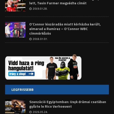
lett, Tevin Farmer megvédte címét
2019.07.28.
O’Connor kiszáradás miatt kórházba került,
elmarad a Ramirez – O’Connor WBC
címmérkőzés
2018.07.07.
LEGFRISSEBB
Szenzáció Egyiptomban: Usyk drámai csatában
győzte le Rico Verhoevent
2026.05.24.