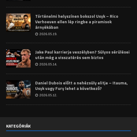
Történelmi helyszínen bokszol Usyk – Rico
Verhoeven ellen lép ringbe a piramisok
árnyékában
2026.05.19.
Jake Paul karrierje veszélyben? Súlyos sérülései
után még a visszatérés sem biztos
2026.05.14.
Daniel Dubois előtt a nehézsúly elitje – Itauma,
Usyk vagy Fury lehet a következő?
2026.05.12.
KATEGÓRIÁK