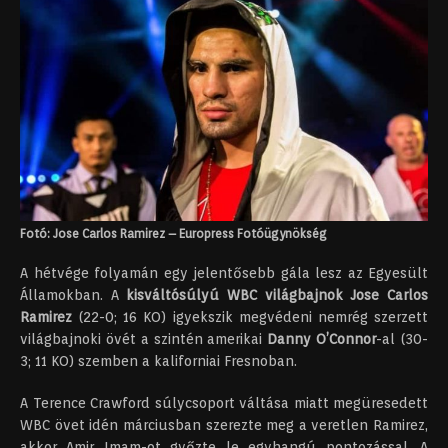
Fotó: Jose Carlos Ramirez – Europress Fotóügynökség
A hétvége folyamán egy jelentősebb gála lesz az Egyesült
Államokban. A
kisváltósúlyú WBC világbajnok Jose Carlos
Ramirez
(22-0; 16 KO) igyekszik megvédeni nemrég szerzett
világbajnoki övét a szintén amerikai
Danny O’Connor
-al (30-
3; 11 KO) szemben a kaliforniai Fresnoban.
A Terence Crawford súlycsoport váltása miatt megüresedett
WBC övet idén márciusban szerezte meg a veretlen Ramirez,
akkor Amir Imam-ot győzte le egyhangú pontozással. A