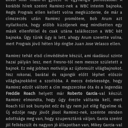
korábbi hírek szerint Ramirez-nek a WBC interim bajnoka,
Regis Prograis ellen kellett volna megküzdenie, de már a
címszerzés után Ramirez promótere, Bob Arum azt
nyilatkozta, hogy előbb küzdjenek meg mindketten egy
másik ellenféllel és csak utána találkozzon a WBC két
bajnoka. Úgy tűnik úgy is lett, ahogy Arum szerette volna,
mert Prograis jövő héten lép ringbe Juan Jose Velasco ellen.
Ramirez tehát első címvédésére készül, ami ráadásul szinte
hazai pályán lesz, mert Fresno-tól nem messze született a
bajnok. Ez még jobban motiválja az újdonsült világbajnokot,
hisz rokonai, barátai és rajongói előtt léphet először
világbajnokként a szorítóba. A meccs érdekessége, hogy
Ramirez edzőt váltott a cím megszerzése óta és a legendás
Freddie Roach
helyett már
Roberto Garcia
-val készül.
Ramirez elmondta, hogy úgy érezte váltania kell, mert
Roach túl sok bunyóst edz és így nem jut elég figyelme rá.
Új edzője nagy jövőt jósol Ramirez-nek, szerinte minden
adottsága meg van, hogy szupersztárrá váljon. Garcia szerint
jól felkészült és nagyon jó állapotban van, Mikey Garcia-val