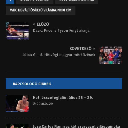
WBC KISVÁLTÓSÚLYÚ VILÁGBAJNOKI CÍM
ELŐZŐ
David Price is Tyson Furyt akarja
KÖVETKEZŐ
Július 6 – 8. Hétvégi magyar mérkőzések
KAPCSOLÓDÓ CIKKEK
Heti összefoglaló: Július 23 – 29.
2018.07.29.
Jose Carlos Ramirez két szervezet világbajnoka