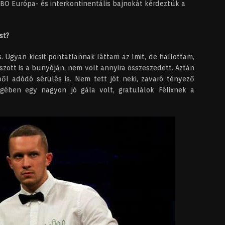
BO Európa- és interkontinentális bajnokát kérdeztük a
st?
 Ugyan kicsit pontatlannak láttam az Imit, de hallottam,
szott is a bunyóján, nem volt annyira összeszedett. Aztán
ből adódó sérülés is. Nem tett jót neki, zavaró tényező
gében egy nagyon jó gála volt, gratulálok Félixnek a