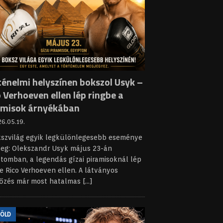
ténelmi helyszínen bokszol Usyk –
 Verhoeven ellen lép ringbe a
amisok árnyékában
6.05.19.
kszvilág egyik legkülönlegesebb eseménye
leg: Olekszandr Usyk május 23-án
tomban, a legendás gízai piramisoknál lép
e Rico Verhoeven ellen. A látványos
őzés már most hatalmas
[...]
FÖLD