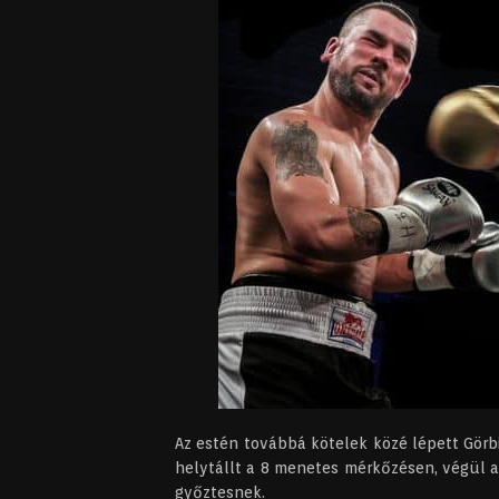
Az estén továbbá kötelek közé lépett Görbic
helytállt a 8 menetes mérkőzésen, végül a
győztesnek.