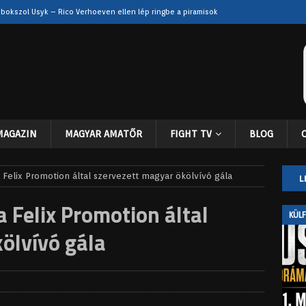
 bokszol Usyk – Rico Verhoeven ellen lép ringbe a piramisok
eszélyben? Súlyos sérülései után még a visszatérés sem biztos
nehézsúly elitje – Itauma, Usyk vagy Fury lehet a következő?
MAGAZIN
MAGYAR AMATŐR
FIGHT TV
BLOG
zuperharc lebeg: Bivol lehet a következő ellenfél, Usyk pedig a
D
a Felix Promotion által szervezett magyar ökölvívó gála
L
n: Usyk drámai csatában győzte le Rico Verhoevent
KÜLFÖLD
 a Felix Promotion által
KÜL
ölvívó gála