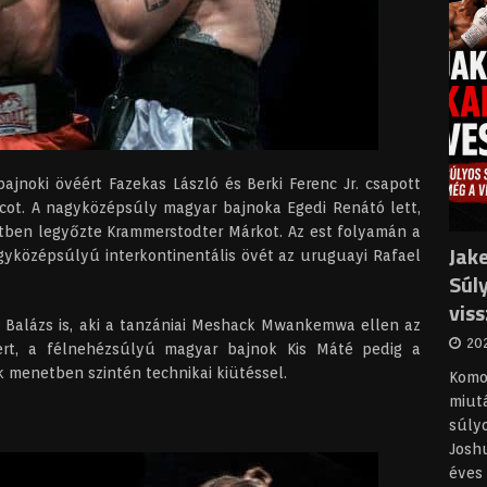
jnoki övéért Fazekas László és Berki Ferenc Jr. csapott
rcot. A nagyközépsúly magyar bajnoka Egedi Renátó lett,
etben legyőzte Krammerstodter Márkot. Az est folyamán a
Jake
yközépsúlyú interkontinentális övét az uruguayi Rafael
Súl
vis
i Balázs is, aki a tanzániai Meshack Mwankemwa ellen az
202
ert, a félnehézsúlyú magyar bajnok Kis Máté pedig a
k menetben szintén technikai kiütéssel.
Komol
miutá
súly
Joshu
éves