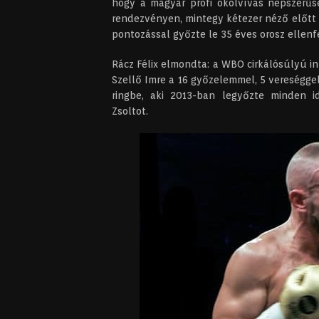
hogy a magyar profi ökölvívás népszerűsé
rendezvényen, mintegy kétezer néző előtt
pontozással győzte le 35 éves orosz ellenfe
Rácz Félix elmondta: a WBO cirkálósúlyú in
Szellő Imre a 16 győzelemmel, 5 vereséggel
ringbe, aki 2013-ban legyőzte minden i
Zsoltot.