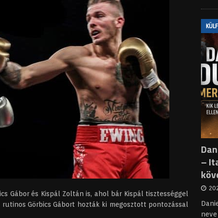
KÜL
Dani
– It
köv
202
s Gábor és Kispál Zoltán is, ahol bár Kispál tisztességgel
Dani
 rutinos Görbics Gábort hozták ki megosztott pontozással
neve