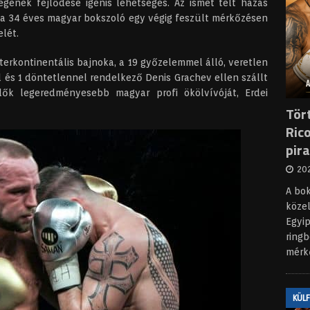
gének fejlődése igenis lehetséges. Az ismét telt házas
 a 34 éves magyar bokszoló egy végig feszült mérkőzésen
lét.
terkontinentális bajnoka, a 19 győzelemmel álló, veretlen
 és 1 döntetlennel rendelkező Denis Grachev ellen szállt
dők legeredményesebb magyar profi ökölvívóját, Erdei
Tör
Rico
pir
202
A bo
köze
Egyip
ringb
mérk
KÜL