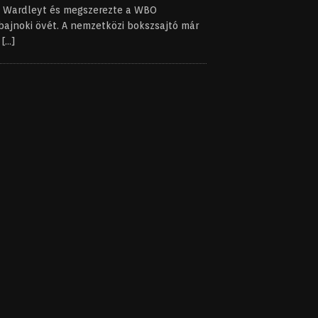
o Wardleyt és megszerezte a WBO
bajnoki övét. A nemzetközi bokszsajtó már
t
[...]