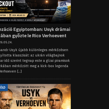
nzáció Egyiptomban: Usyk drámai
tában győzte le Rico Verhoevent
6.05.24.
sandr Usyk újabb különleges mérkőzésen
yította klasszisát: az ukrán világbajnok
r idő szerint tegnap este a gízai piramisok
ékában mérkőzött meg a kick-box legenda
 Verhoeven
[...]
FÖLD