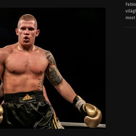
Fabi
világ
mos