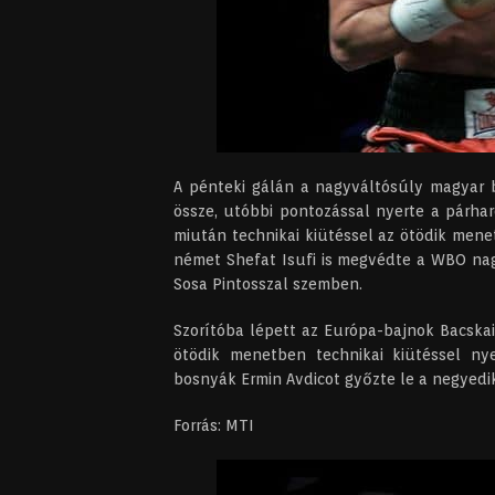
A pénteki gálán a nagyváltósúly magyar ba
össze, utóbbi pontozással nyerte a párha
miután technikai kiütéssel az ötödik men
német Shefat Isufi is megvédte a WBO nag
Sosa Pintosszal szemben.
Szorítóba lépett az Európa-bajnok Bacska
ötödik menetben technikai kiütéssel ny
bosnyák Ermin Avdicot győzte le a negyedi
Forrás: MTI