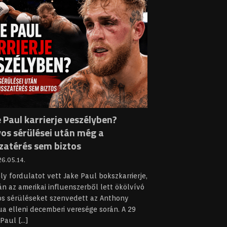
 Paul karrierje veszélyben?
yos sérülései után még a
szatérés sem biztos
6.05.14.
y fordulatot vett Jake Paul bokszkarrierje,
n az amerikai influenszerből lett ökölvívó
os sérüléseket szenvedett az Anthony
a elleni decemberi veresége során. A 29
 Paul
[...]