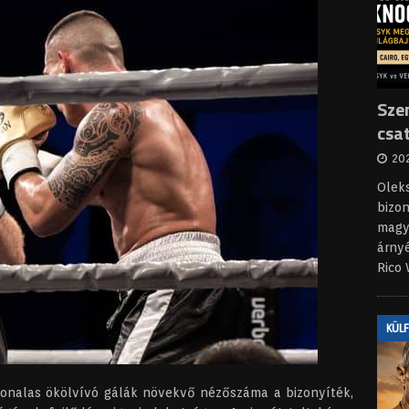
Sze
csa
202
Olek
bizon
magya
árny
Rico
KÜL
vonalas ökölvívó gálák növekvő nézőszáma a bizonyíték,