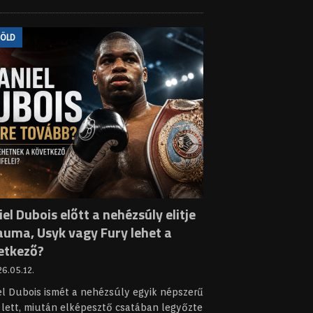
FÖLD
el Dubois előtt a nehézsúly elitje
auma, Usyk vagy Fury lehet a
etkező?
6.05.12.
el Dubois ismét a nehézsúly egyik népszerű
 lett, miután elképesztő csatában legyőzte