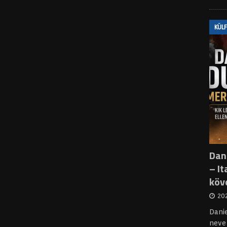
KÜL
Dani
– It
köv
202
Dani
neve