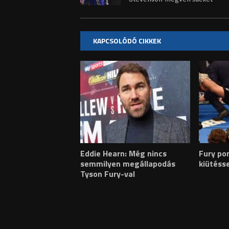
KAPCSOLÓDÓ CIKKEK
Eddie Hearn: Még nincs
Fury po
semmilyen megállapodás
kiütéss
Tyson Fury-val