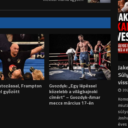
Jake
Súl
vis
ntozással, Frampton
Gvozdyk: „Egy lépéssel
202
el győzött
közelebb a világbajnoki
címért” – Gvozdyk-Amar
Komol
meccs március 17-én
miutá
súly
Joshu
éves