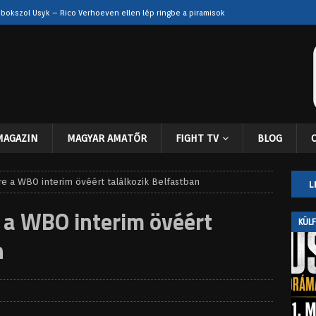
 bokszol Usyk – Rico Verhoeven ellen lép ringbe a piramisok
eszélyben? Súlyos sérülései után még a visszatérés sem biztos
nehézsúly elitje – Itauma, Usyk vagy Fury lehet a következő?
MAGAZIN
MAGYAR AMATŐR
FIGHT TV
BLOG
zuperharc lebeg: Bivol lehet a következő ellenfél, Usyk pedig a
D
e a WBO interim övéért találkozik Belfastban
L
n: Usyk drámai csatában győzte le Rico Verhoevent
KÜLFÖLD
 a WBO interim övéért
KÜL
n