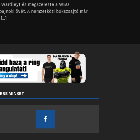
o Wardleyt és megszerezte a WBO
bajnoki övét. A nemzetközi bokszsajtó már
t
[...]
ESS MINKET!