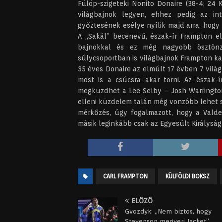
Fülöp-szigeteki Nonito Donaire (38-4; 24 
világbajnok legyen, ehhez pedig az in
győztesének esélye nyílik majd arra, hogy
A „Sakál” becenevű, észak-ír Frampton e
bajnokkal és ez még nagyobb ösztönzé
súlycsoportban is világbajnok Frampton ka
35 éves Donaire az elmúlt 17 évben 7 világ
most is a csúcsra akar törni. Az észak-
megküzdhet a Lee Selby – Josh Warringto
elleni küzdelem talán még vonzóbb lehet s
mérkőzés, úgy fogalmazott, hogy a Valde
másik leginkább csak az Egyesült Királysá
CARL FRAMPTON
KÜLFÖLDI BOKSZ
ELŐZŐ
Gvozdyk: „Nem biztos, hogy
Stevenson megveri Jacket”