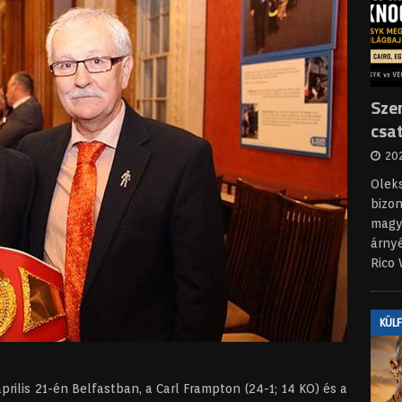
Sze
csa
202
Olek
bizon
magya
árny
Rico
KÜL
rilis 21-én Belfastban, a Carl Frampton (24-1; 14 KO) és a