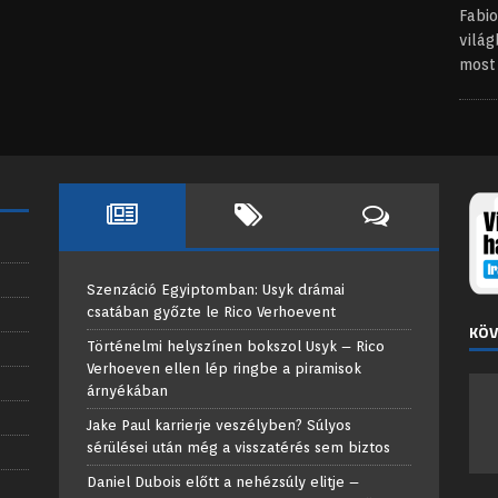
Fabi
világ
mos
Szenzáció Egyiptomban: Usyk drámai
csatában győzte le Rico Verhoevent
KÖV
Történelmi helyszínen bokszol Usyk – Rico
Verhoeven ellen lép ringbe a piramisok
árnyékában
Jake Paul karrierje veszélyben? Súlyos
sérülései után még a visszatérés sem biztos
Daniel Dubois előtt a nehézsúly elitje –