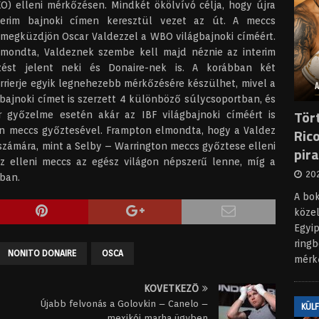
KO) elleni mérkőzésen. Mindkét ökölvívó célja, hogy újra
terim bajnoki címen keresztül vezet az út. A meccs
 megküzdjön Oscar Valdezzel a WBO világbajnoki címéért.
lmondta, Valdeznek szembe kell majd néznie az interim
st jelent neki és Donaire-nek is. A korábban két
rrierje egyik legnehezebb mérkőzésére készülhet, mivel a
bajnoki címet is szerzett 4 különböző súlycsoportban, és
Tör
ír győzelme esetén akár az IBF világbajnoki címéért is
n meccs győztesével. Frampton elmondta, hogy a Valdez
Rico
zámára, mint a Selby – Warrington meccs győztese elleni
pir
z elleni meccs az egész világon népszerű lenne, míg a
202
gban.
A bo
köze
Egyip
ringb
NONITO DONAIRE
OSCA
mérk
KÖVETKEZŐ
Újabb felvonás a Golovkin – Canelo –
KÜL
mexikói marha ügyben