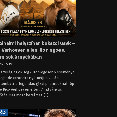
ténelmi helyszínen bokszol Usyk –
 Verhoeven ellen lép ringbe a
amisok árnyékában
6.05.19.
kszvilág egyik legkülönlegesebb eseménye
leg: Olekszandr Usyk május 23-án
tomban, a legendás gízai piramisoknál lép
e Rico Verhoeven ellen. A látványos
őzés már most hatalmas
[...]
FÖLD