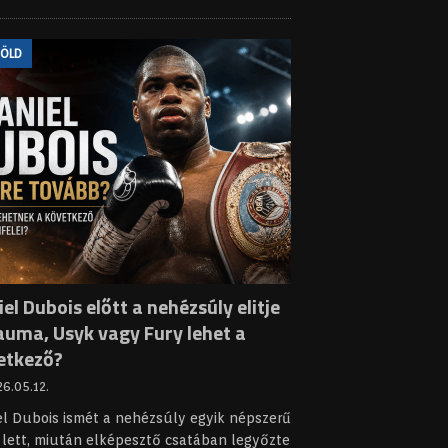
FÖLD
el Dubois előtt a nehézsúly elitje
auma, Usyk vagy Fury lehet a
etkező?
6.05.12.
el Dubois ismét a nehézsúly egyik népszerű
 lett, miután elképesztő csatában legyőzte