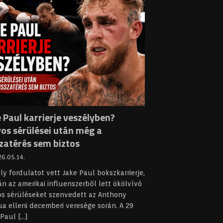
 Paul karrierje veszélyben?
yos sérülései után még a
szatérés sem biztos
6.05.14.
y fordulatot vett Jake Paul bokszkarrierje,
n az amerikai influenszerből lett ökölvívó
os sérüléseket szenvedett az Anthony
a elleni decemberi veresége során. A 29
 Paul
[...]