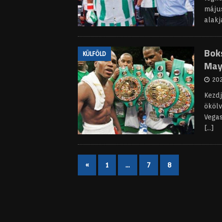
május
alak
Boks
KÜLFÖLD
May
202
Kezdj
ökölv
Vegas
[…]
«
1
…
7
8