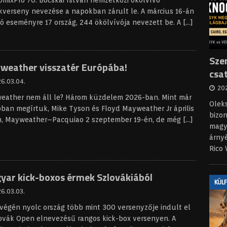
pmixPro 70. Bocskai István nemzetközi ökölvívó
verseny nevezése a napokban zárult le. A március 16-án
ló eseményre 17 ország, 244 ökölvívója nevezett be. A
[…]
Sze
weather visszatér Európába!
csa
6.03.04.
202
eather nem áll le? Három küzdelem 2026-ban. Mint már
Olek
ban megírtuk, Mike Tyson és Floyd Mayweather Jr április
bizon
n, Mayweather–Pacquiao 2 szeptember 19-én, de még
[…]
magya
árny
Rico
yar kick-boxos érmek Szlovákiából
KÜL
6.03.03.
végén nyolc ország több mint 300 versenyzője indult el
ovák Open elnevezésű rangos kick-box versenyen. A