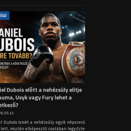
FÖLD
el Dubois előtt a nehézsúly elitje
auma, Usyk vagy Fury lehet a
etkező?
6.05.12.
el Dubois ismét a nehézsúly egyik népszerű
 lett, miután elképesztő csatában legyőzte