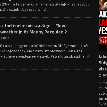
 23-án: a tervek alapján a nehézsúly egyik legnagyobb
ja, Oleksandr Usyk csapna
[…]
z történelmi visszavágó – Floyd
weather Jr. és Manny Pacquiao 2
6.03.01.
ük azzal, hogy erre a küzdelemre szüksége van-e a két
ívó legendának, amit 2026. szeptember 19-én a Las
Jake
-i Sphere arénában rendeznek. Pályafutásuk alatt amit
Súl
vis
202
Komol
miutá
súly
Joshu
éves