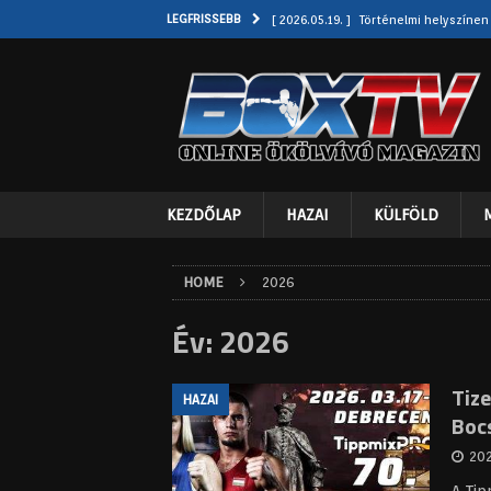
LEGFRISSEBB
[ 2026.05.19. ]
Történelmi helyszínen
árnyékában
KÜLFÖLD
[ 2026.05.14. ]
Jake Paul karrierje v
KÜLFÖLD
[ 2026.05.12. ]
Daniel Dubois előtt a 
KÜLFÖLD
KEZDŐLAP
HAZAI
KÜLFÖLD
[ 2026.05.08. ]
Benavidez előtt két s
bokszvilág új álommeccse
KÜLFÖL
HOME
2026
[ 2026.05.24. ]
Szenzáció Egyiptomba
Év:
2026
Tize
HAZAI
Boc
202