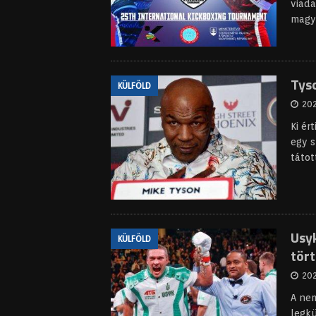
viada
magy
Tys
KÜLFÖLD
202
Ki ér
egy s
tátot
Usy
KÜLFÖLD
tör
202
A nem
legk