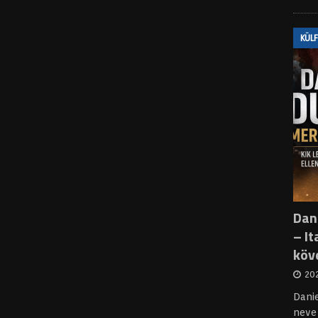
KÜL
Dani
– It
köv
202
Dani
neve