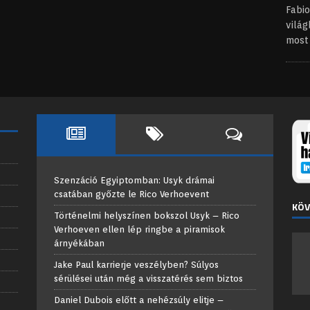
Fabi
világ
mos
Szenzáció Egyiptomban: Usyk drámai
csatában győzte le Rico Verhoevent
KÖV
Történelmi helyszínen bokszol Usyk – Rico
Verhoeven ellen lép ringbe a piramisok
árnyékában
Jake Paul karrierje veszélyben? Súlyos
sérülései után még a visszatérés sem biztos
Daniel Dubois előtt a nehézsúly elitje –