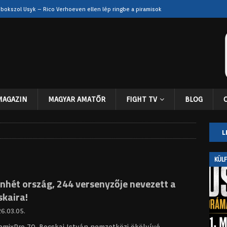
 bokszol Usyk – Rico Verhoeven ellen lép ringbe a piramisok
eszélyben? Súlyos sérülései után még a visszatérés sem biztos
nehézsúly elitje – Itauma, Usyk vagy Fury lehet a következő?
MAGAZIN
MAGYAR AMATŐR
FIGHT TV
BLOG
zuperharc lebeg: Bivol lehet a következő ellenfél, Usyk pedig a
D
L
n: Usyk drámai csatában győzte le Rico Verhoevent
KÜLFÖLD
KÜL
nhét ország, 244 versenyzője nevezett a
skaira!
6.03.05.