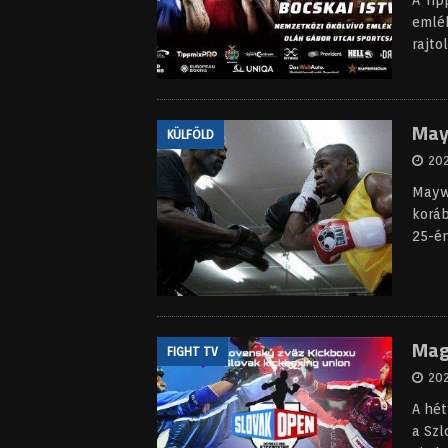
A Tip
emlék
rajto
May
KÜLFÖLD
202
Mayw
koráb
25-é
Mag
FIGHT TV
202
A hét
a Szl