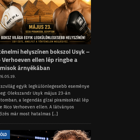
ténelmi helyszínen bokszol Usyk –
 Verhoeven ellen lép ringbe a
amisok árnyékában
6.05.19.
kszvilág egyik legkülönlegesebb eseménye
leg: Olekszandr Usyk május 23-án
tomban, a legendás gízai piramisoknál lép
e Rico Verhoeven ellen. A látványos
őzés már most hatalmas
[...]
FÖLD