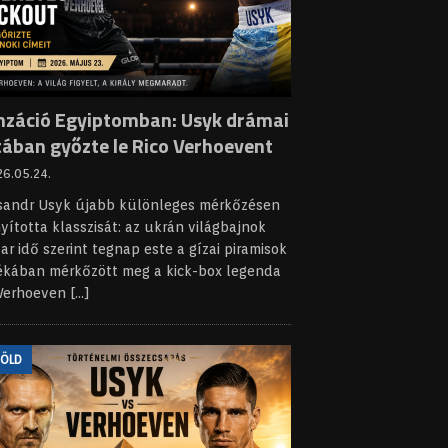
nzáció Egyiptomban: Usyk drámai
tában győzte le Rico Verhoevent
6.05.24.
sandr Usyk újabb különleges mérkőzésen
yította klasszisát: az ukrán világbajnok
r idő szerint tegnap este a gízai piramisok
ékában mérkőzött meg a kick-box legenda
 Verhoeven
[...]
FÖLD