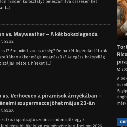
lon minden korosztályt beleszámítva összesen hét
ar
[…]
on vs. Mayweather – A két bokszlegenda
6.03.03.
Tör
ti ezt? Erre miért van szükség? De ha két legendát látunk
Rico
zorítóban akkor mégis megnézzük? Az egész bokszvilág
pir
t szájjal nézte a híreket
[…]
202
A bo
köze
Egyip
k vs. Verhoeven a piramisok árnyékában –
ringb
ténelmi szupermeccs jöhet május 23-án
mérk
6.03.02.
zetközi sportsajtó szerint minden idők egyik
KÜL
ülönlegesebb ökölvívó-eseményére kerülhet sor 2026.