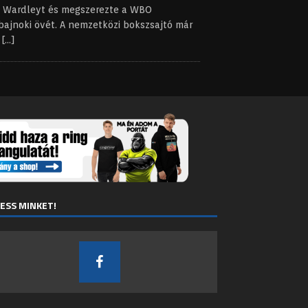
o Wardleyt és megszerezte a WBO
bajnoki övét. A nemzetközi bokszsajtó már
t
[...]
ESS MINKET!