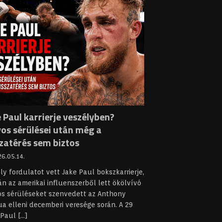
 Paul karrierje veszélyben?
yos sérülései után még a
szatérés sem biztos
6.05.14.
y fordulatot vett Jake Paul bokszkarrierje,
n az amerikai influenszerből lett ökölvívó
os sérüléseket szenvedett az Anthony
a elleni decemberi veresége során. A 29
 Paul
[...]