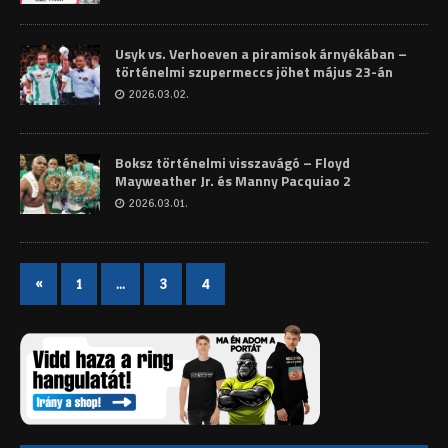
Usyk vs. Verhoeven a piramisok árnyékában –
történelmi szupermeccs jöhet május 23-án
2026.03.02.
Boksz történelmi visszavágó – Floyd
Mayweather Jr. és Manny Pacquiao 2
2026.03.01.
«
1
…
3
4