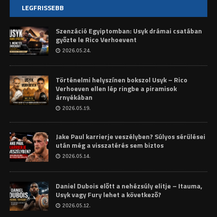
LEGFRISSEBB
Szenzáció Egyiptomban: Usyk drámai csatában
győzte le Rico Verhoevent
2026.05.24.
Történelmi helyszínen bokszol Usyk – Rico
Verhoeven ellen lép ringbe a piramisok
árnyékában
2026.05.19.
Jake Paul karrierje veszélyben? Súlyos sérülései
után még a visszatérés sem biztos
2026.05.14.
Daniel Dubois előtt a nehézsúly elitje – Itauma,
Usyk vagy Fury lehet a következő?
2026.05.12.