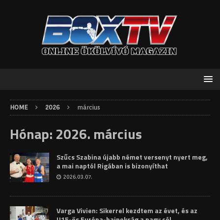
HOME
2026
március
Hónap:
2026. március
Szűcs Szabina újabb német versenyt nyert meg,
a mai naptól Rigában is bizonyíthat
2026.03.07.
Varga Vivien: Sikerrel kezdtem az évet, és az
U15-ös Európa-bajnokság a nagy cél