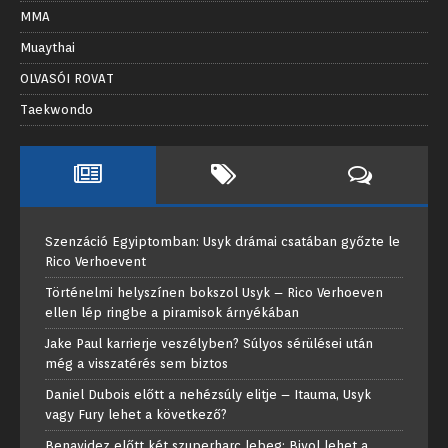
MMA
Muaythai
OLVASÓI ROVAT
Taekwondo
Szenzáció Egyiptomban: Usyk drámai csatában győzte le
Rico Verhoevent
Történelmi helyszínen bokszol Usyk – Rico Verhoeven
ellen lép ringbe a piramisok árnyékában
Jake Paul karrierje veszélyben? Súlyos sérülései után
még a visszatérés sem biztos
Daniel Dubois előtt a nehézsúly elitje – Itauma, Usyk
vagy Fury lehet a következő?
Benavidez előtt két szuperharc lebeg: Bivol lehet a